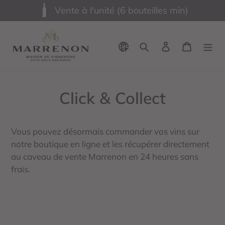
Vente à l'unité (6 bouteilles min)
Passer
au
Rechercher
Se connecter
Panier
contenu
Click & Collect
Vous pouvez désormais commander vos vins sur
notre boutique en ligne et les récupérer directement
au caveau de vente Marrenon en 24 heures sans
frais.