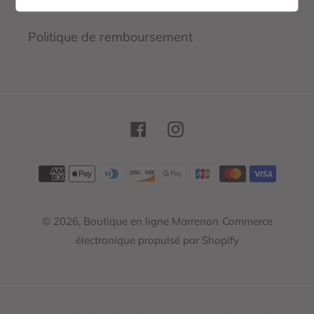
Politique de remboursement
Facebook
Instagram
Moyens
de
paiement
© 2026,
Boutique en ligne Marrenon
Commerce
électronique propulsé par Shopify