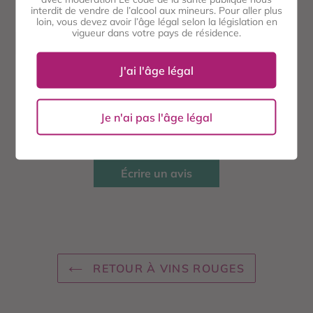
interdit de vendre de l’alcool aux mineurs. Pour aller plus
loin, vous devez avoir l’âge légal selon la législation en
vigueur dans votre pays de résidence.
PARTAGER
TWEETER
ÉPINGLER
PARTAGER
TWEETER
ÉPINGLER
SUR
SUR
SUR
FACEBOOK
TWITTER
PINTEREST
J'ai l'âge légal
AVIS CLIENTS
Je n'ai pas l'âge légal
Soyez le premier à écrire un avis
Écrire un avis
RETOUR À VINS ROUGES