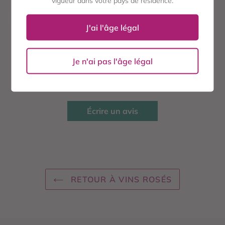
vigueur dans votre pays de résidence.
PARTAGER
TWEETER
ÉPINGLER
PARTAGER
TWEETER
ÉPINGLER
SUR
SUR
SUR
J'ai l'âge légal
FACEBOOK
TWITTER
PINTEREST
AVIS CLIENTS
Je n'ai pas l'âge légal
Soyez le premier à écrire un avis
Écrire un avis
RETOUR À VINS ROSÉS