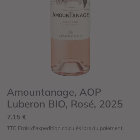
Amountanage, AOP
Luberon BIO, Rosé, 2025
Prix
7,15 €
normal
TTC Frais d'expédition calculés lors du paiement.