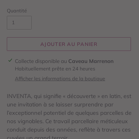
Quantité
AJOUTER AU PANIER
Ajout
Collecte disponible au
Caveau Marrenon
d'un
Habituellement prête en 24 heures
produit
Afficher les informations de la boutique
à
votre
INVENTA, qui signifie « découverte » en latin, est
panier
une invitation à se laisser surprendre par
l’exceptionnel potentiel de quelques parcelles de
nos vignobles. Ce travail parcellaire méticuleux
conduit depuis des années, reflète à travers ces
cuvées un grand terroir.